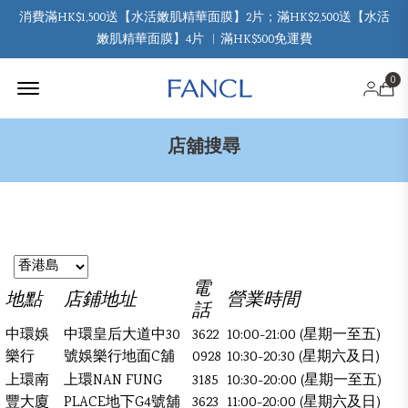
消費滿HK$1,500送【水活嫩肌精華面膜】2片；滿HK$2,500送【水活
嫩肌精華面膜】4片 ︳滿HK$500免運費
Offcanvas Menu Open
0
店舖搜尋
電
地點
店鋪地址
營業時間
話
中環娛
中環皇后大道中30
3622
10:00-21:00 (星期一至五)
樂行
號娛樂行地面C舖
0928
10:30-20:30 (星期六及日)
上環南
上環NAN FUNG
3185
10:30-20:00 (星期一至五)
豐大廈
PLACE地下G4號舖
3623
11:00-20:00 (星期六及日)