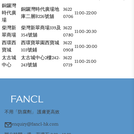
銅鑼灣
銅鑼灣時代廣場地
3622
時代廣
11:00-22:00
庫二層B226號舖
0706
場
柴灣新
柴灣新翠商場339及
3622
11:00-20:30
翠商場
354號舖
0780
西環西
西環寶翠園西寶城
3622
11:00-20:00
寶城
103號鋪
0908
太古城
太古城中心2樓242-
3622
11:00-21:00
中心
243號舖
0719
不用「防腐劑」 護膚更高效
enquiry@fancl-hk.com