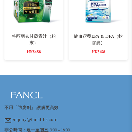
特醇羽衣甘藍青汁（粉
健血營養EPA & DPA（軟
末）
膠囊）
HK$458
HK$158
不用「防腐劑」 護膚更高效
enquiry@fancl-hk.com
辦公時間：週一至週五 9:00 – 18:00