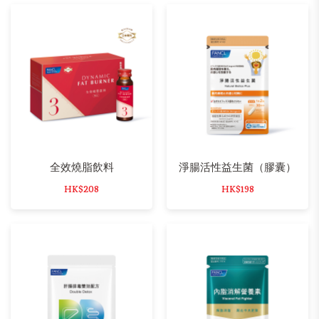
全效燒脂飲料
淨腸活性益生菌（膠囊）
HK$208
HK$198