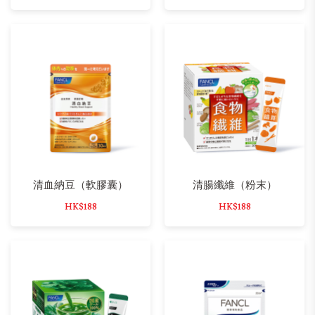
清血納豆（軟膠囊）
清腸纖維（粉末）
HK$188
HK$188