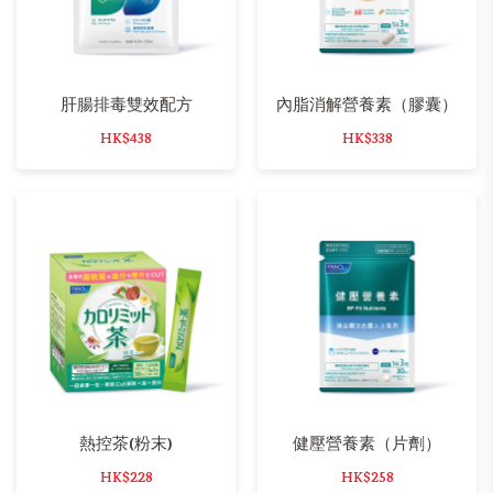
肝腸排毒雙效配方
內脂消解營養素（膠囊）
HK$438
HK$338
熱控茶(粉末)
健壓營養素（片劑）
HK$228
HK$258