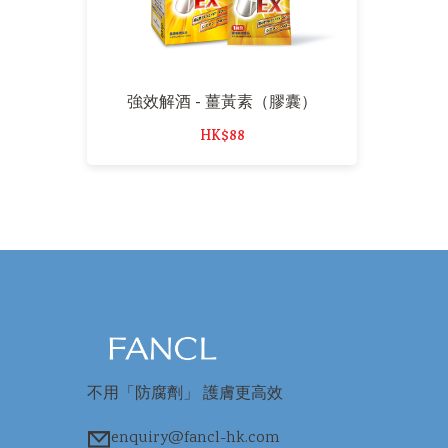
強效解酒 - 薑黃素（膠囊）
HK$88
不用「防腐劑」 護膚更高效
enquiry@fancl-hk.com