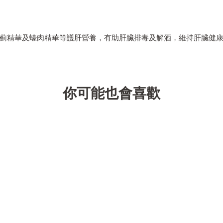
薊精華及蠔肉精華等護肝營養，有助肝臟排毒及解酒，維持肝臟健
你可能也會喜歡