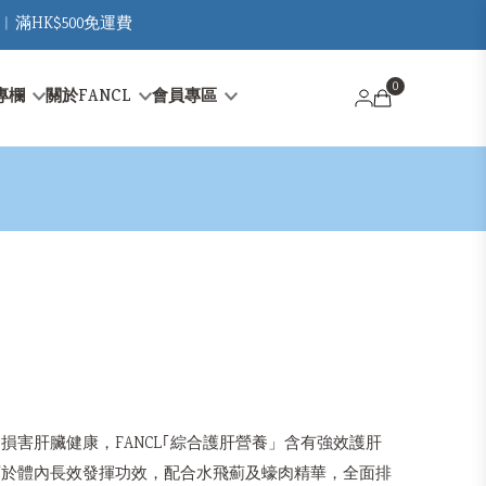
︳滿HK$500免運費
0
專欄
關於FANCL
會員專區
）
損害肝臟健康，FANCL｢綜合護肝營養」含有強效護肝
可於體內長效發揮功效，配合水飛薊及蠔肉精華，全面排