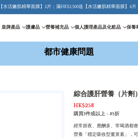
0送【水活嫩肌精華面膜】2片；滿HK$2,500送【水活嫩肌精華面膜】4片 
皇牌產品
護膚品
營養補充品
個人護理產品及化粧品
保養
都市健康問題
綜合護肝營養（片劑
HK$258
購買3件或以上 - 85折
經常捱夜、應酬多、常喝酒都會
營養「穩定吸收型薑黃素」，