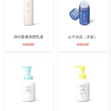
淨白緊膚身體乳液
止汗水晶（支裝）
HK$188
HK$298