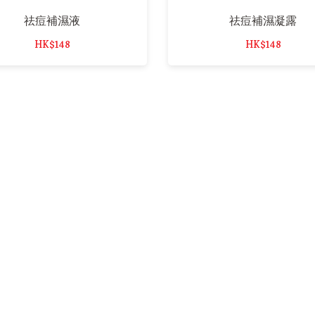
祛痘補濕液
祛痘補濕凝露
HK$148
HK$148