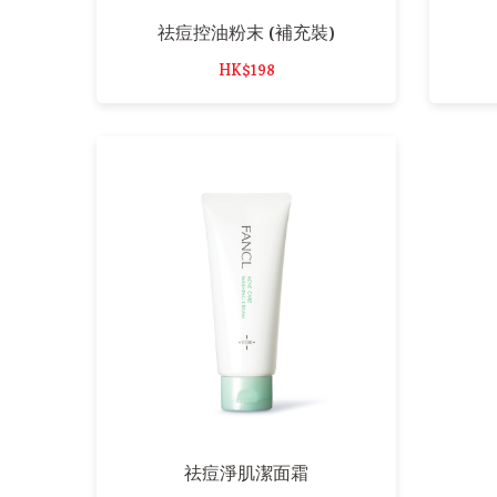
祛痘控油粉末 (補充裝)
HK$198
祛痘淨肌潔面霜