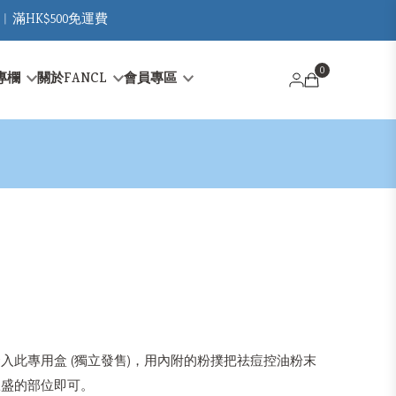
︳滿HK$500免運費
0
專欄
關於FANCL
會員專區
入此專用盒 (獨立發售)，用內附的粉撲把祛痘控油粉末
旺盛的部位即可。