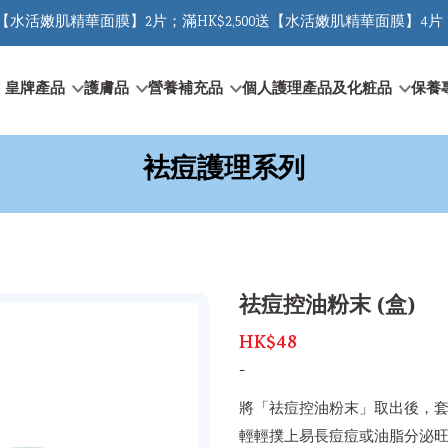
0送【水活嫩肌精華面膜】2片；滿HK$2,500送【水活嫩肌精華面膜】4片 
皇牌產品
護膚品
營養補充品
個人護理產品及化粧品
保養
袪痘護理系列
祛痘控油粉末 (盒)
HK$48
-
將「祛痘控油粉末」取出後，套
輕輕撲上易長痘痘或油脂分泌