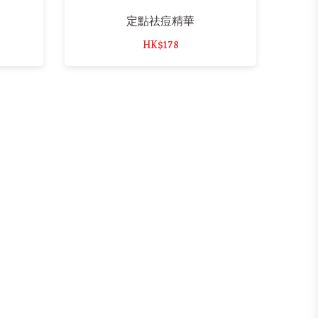
定點祛痘精華
HK$178